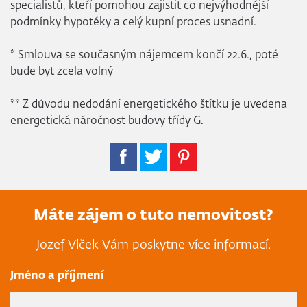
specialistů, kteří pomohou zajistit co nejvýhodnější
podmínky hypotéky a celý kupní proces usnadní.
* Smlouva se současným nájemcem končí 22.6., poté
bude byt zcela volný
** Z důvodu nedodání energetického štítku je uvedena
energetická náročnost budovy třídy G.
Máte zájem o tuto nemovitost?
Jozef Vlček Vám poskytne více informací.
Jméno a příjmení