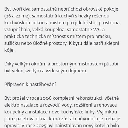
Byt tvoří dva samostatné neprůchozí obrovské pokoje
(26 a 22 m2), samostatná kuchyň s hezky řešenou
kuchyňskou linkou a místem pro jídelní stůl, prostorná
vstupní hala, velká koupelna, samostatné WC a
praktická technická místnost s místem pro pračku,
sušičku nebo úložné prostory. K bytu dále patří sklepní
kóje.
Díky velkým oknům a prostorným místnostem působí
byt velmi světlým a vzdušným dojmem.
Připraven k nastěhování
Byt prošel v roce 2006 kompletní rekonstrukcí, včetně
elektroinstalace a ŕozvodů vody, rozšíření a renovace
koupelny a instalace nové kuchyňské linky. Výjimkou
jsou špaletová okna, která zůstala původní a je třeba je
opravit. V roce 2025 byl nainstalován nový kotel a bylo