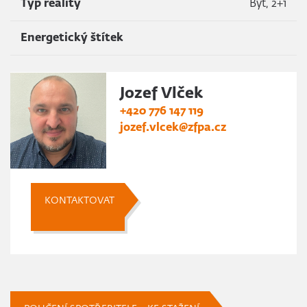
Typ reality
Byt, 2+1
Energetický štítek
Jozef Vlček
+420 776 147 119
jozef.vlcek@zfpa.cz
KONTAKTOVAT