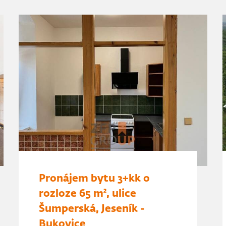
Pronájem bytu 3+kk o
rozloze 65 m², ulice
Šumperská, Jeseník -
Bukovice