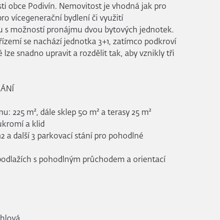
sti obce Podivín. Nemovitost je vhodná jak pro
pro vícegenerační bydlení či využití
 s možností pronájmu dvou bytových jednotek.
přízemí se nachází jednotka 3+1, zatímco podkroví
é lze snadno upravit a rozdělit tak, aby vznikly tři
DÁNÍ
: 225 m², dále sklep 50 m² a terasy 25 m²
kromí a klid
 a další 3 parkovací stání pro pohodlné
 podlažích s pohodlným průchodem a orientací
ihlová