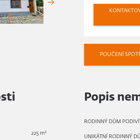
KONTAKTO
POUČENÍ SPOTŘ
sti
Popis nem
RODINNÝ DŮM PODIVÍN 
2
225 m
UNIKÁTNÍ RODINNÝ DŮM 