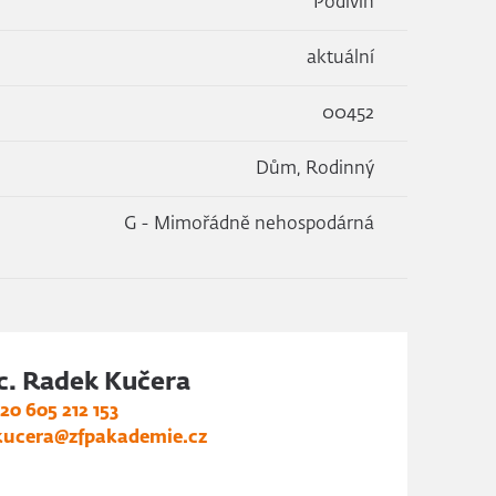
Podivín
aktuální
00452
Dům, Rodinný
G - Mimořádně nehospodárná
c. Radek Kučera
20 605 212 153
kucera@zfpakademie.cz