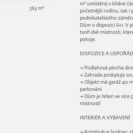
m² umístěný v klidné čá
2
363 m
početnější rodinu, tak i 
podnikatelského záměru
Dům o dispozicí 6+1. V 
tvoří dvě místnosti, kter
pokoje.
DISPOZICE A USPOŘÁ
→ Podlahová plocha domu
→ Zahrada poskytuje sou
→ Objekt má garáž 40 m2
parkování
→ Dům je řešen ve více
místností
INTERIÉR A VYBAVENÍ
→ Konstrukce budovy: c