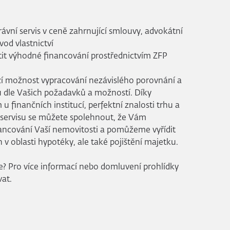
ávní servis v ceně zahrnující smlouvy, advokátní
od vlastnictví
t výhodné financování prostřednictvím ZFP
zí možnost vypracování nezávislého porovnání a
 dle Vašich požadavků a možností. Díky
finančních institucí, perfektní znalosti trhu a
 servisu se můžete spolehnout, že Vám
ancování Vaší nemovitosti a pomůžeme vyřídit
n v oblasti hypotéky, ale také pojištění majetku.
že? Pro více informací nebo domluvení prohlídky
at.