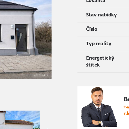
Lokalita
Stav nabídky
Číslo
Typ reality
Energetický
štítek
B
+4
r.