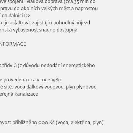
ové spojení i vlaková doprava (cca 35 min do
opravu do okolních velkých měst a naprostou
na dálnici D2
je asfaltová, zajišťující pohodlný příjezd
bčanská vybavenost snadno dostupná
 INFORMACE
t třídy G (z důvodu nedodání energetického
e provedena cca v roce 1980
é sítě: voda dálkový vodovod, plyn plynovod,
veřejná kanalizace
voz: přibližně 10 000 Kč (voda, elektřina, plyn)