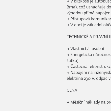
→ V blízkosti je autobus
Brna), což usnadňuje d
výhodou přímé napojení 
→ Přístupová komunikace 
→ V obci je základní o
TECHNICKÉ A PRÁVNÍ
→ Vlastnictví: osobní
→ Energetická náročnos
štítku)
→ Částečná rekonstrukc
→ Napojení na inženýrsk
elektřina 230 V, odpad 
CENA
→ Měsíční náklady na pro