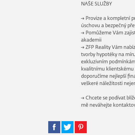
NAŠE SLUŽBY
→ Provize a kompletní pr
úschovu a bezpečný přev
→ Pomůžeme Vám zajisti
akademii
→ ZFP Reality Vám nabí
tvorby hypotéky na míru
exkluzivním podmínkám u 
kvalitnímu klientskému
doporučíme nejlepší fin
veškeré náležitosti neje
→ Chcete se podívat blí
mě neváhejte kontaktov