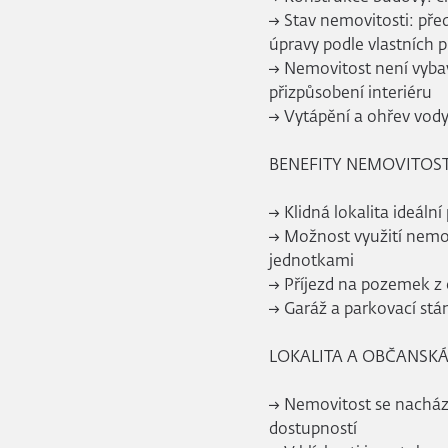
→ Stav nemovitosti: před
úpravy podle vlastních 
→ Nemovitost není vyba
přizpůsobení interiéru
→ Vytápění a ohřev vody 
BENEFITY NEMOVITOST
→ Klidná lokalita ideální
→ Možnost využití nemov
jednotkami
→ Příjezd na pozemek z 
→ Garáž a parkovací stá
LOKALITA A OBČANSK
→ Nemovitost se nachází 
dostupností