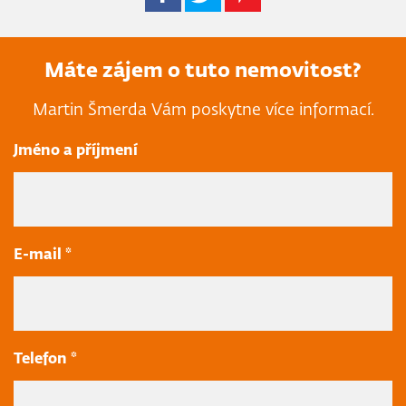
Máte zájem o tuto nemovitost?
Martin Šmerda Vám poskytne více informací.
Jméno a příjmení
E-mail *
Telefon *