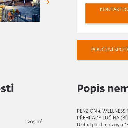
KONTAKTO
POUČENÍ SPOTŘ
sti
Popis nem
PENZION & WELLNESS 
PŘEHRADY LUČINA (BÍ
2
1.205 m
Užitná plocha: 1 205 m²