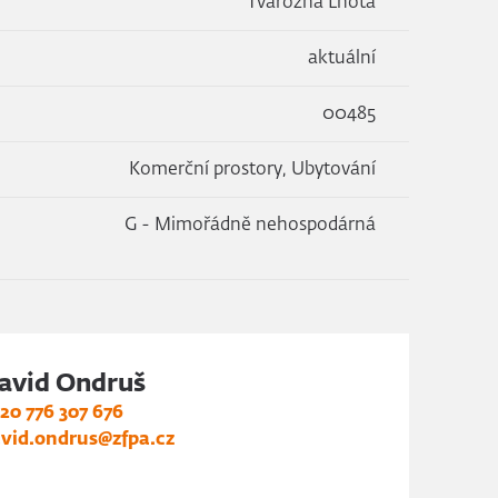
Tvarožná Lhota
aktuální
00485
Komerční prostory, Ubytování
G - Mimořádně nehospodárná
avid Ondruš
20 776 307 676
vid.ondrus@zfpa.cz