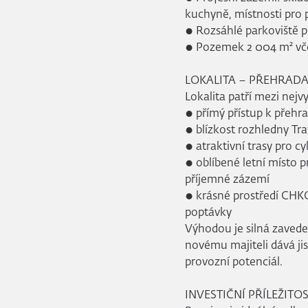
kuchyně, místnosti pro 
● Rozsáhlé parkoviště 
● Pozemek 2 004 m² vče
LOKALITA – PŘEHRADA
Lokalita patří mezi nejvy
● přímý přístup k přehr
● blízkost rozhledny Tr
● atraktivní trasy pro cyk
● oblíbené letní místo pr
příjemné zázemí
● krásné prostředí CHKO 
poptávky
Výhodou je silná zaved
novému majiteli dává ji
provozní potenciál.
INVESTIČNÍ PŘÍLEŽITO