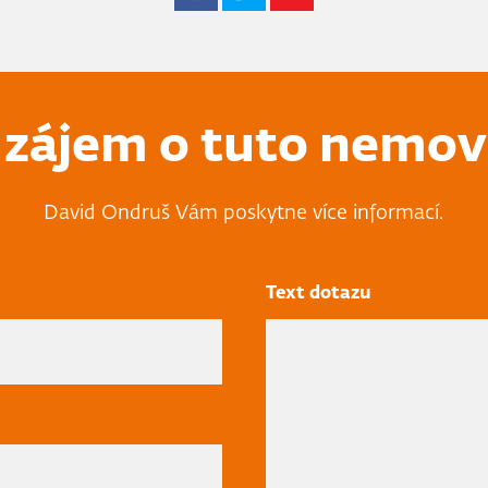
zájem o tuto nemov
David Ondruš Vám poskytne více informací.
Text dotazu