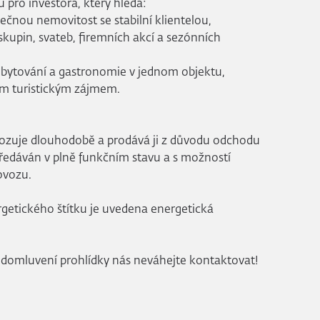
u pro investora, který hledá:
čnou nemovitost se stabilní klientelou,
upin, svateb, firemních akcí a sezónních
ubytování a gastronomie v jednom objektu,
lým turistickým zájmem.
vozuje dlouhodobě a prodává ji z důvodu odchodu
ředáván v plně funkčním stavu a s možností
ovozu.
getického štítku je uvedena energetická
 domluvení prohlídky nás neváhejte kontaktovat!