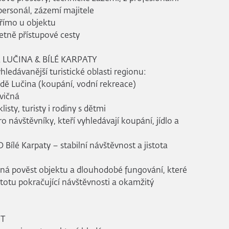
personál, zázemí majitele
přímo u objektu
tně přístupové cesty
 LUČINA & BÍLÉ KARPATY
hledávanější turistické oblasti regionu:
adě Lučina (koupání, vodní rekreace)
avičná
listy, turisty i rodiny s dětmi
o návštěvníky, kteří vyhledávají koupání, jídlo a
Bílé Karpaty – stabilní návštěvnost a jistota
ená pověst objektu a dlouhodobé fungování, které
stotu pokračující návštěvnosti a okamžitý
ST