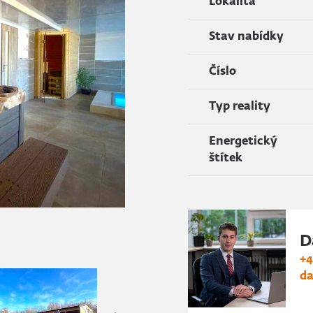
Lokalita
Stav nabídky
Číslo
Typ reality
Energetický
štítek
D
+4
da