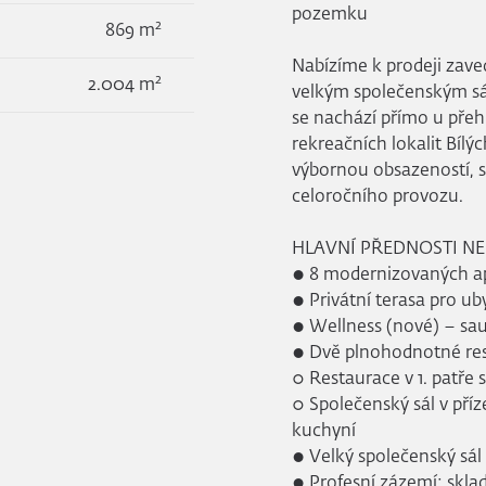
pozemku
2
869 m
Nabízíme k prodeji zave
2
2.004 m
velkým společenským sá
se nachází přímo u přeh
rekreačních lokalit Bílý
výbornou obsazeností, s
celoročního provozu.
HLAVNÍ PŘEDNOSTI N
● 8 modernizovaných ap
● Privátní terasa pro u
● Wellness (nové) – sau
● Dvě plnohodnotné res
○ Restaurace v 1. patře
○ Společenský sál v pří
kuchyní
● Velký společenský sál 
● Profesní zázemí: sklad