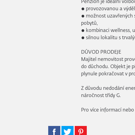
Penzion je ideální volbo
● provozovanou a výděle
● možnost uzavřených sk
pobytů,
● kombinaci wellness, 
● silnou lokalitu s trva
DŮVOD PRODEJE
Majitel nemovitost pro
do důchodu. Objekt je p
plynule pokračovat v pr
Z důvodu nedodání ener
náročnost třídy G.
Pro více informací nebo