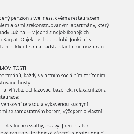
dený penzion s wellness, dvěma restauracemi,
lem a osmi zrekonstruovanými apartmány, který
rady Lučina — v jedné z nejoblíbenějších
ch Karpat. Objekt je dlouhodobě funkční, s
tabilní klientelou a nadstandardními možnostmi
EMOVITOSTI
artmánů, každý s vlastním sociálním zařízením
bytované hosty
na, vířivka, ochlazovací bazének, relaxační zóna
taurace:
 s venkovní terasou a vybavenou kuchyní
zemí se samostatným barem, výčepem a vlastní
– ideální pro svatby, oslavy, firemní akce
ové prostory, technické zázemí, 2 profesionální