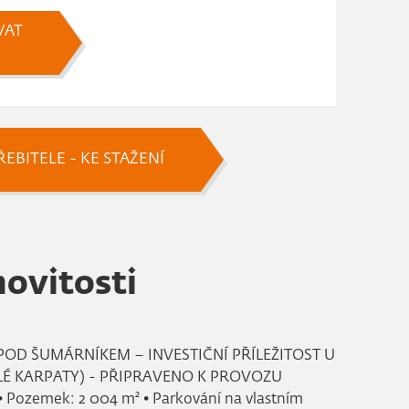
VAT
EBITELE - KE STAŽENÍ
ovitosti
POD ŠUMÁRNÍKEM – INVESTIČNÍ PŘÍLEŽITOST U
LÉ KARPATY) - PŘIPRAVENO K PROVOZU
 • Pozemek: 2 004 m² • Parkování na vlastním