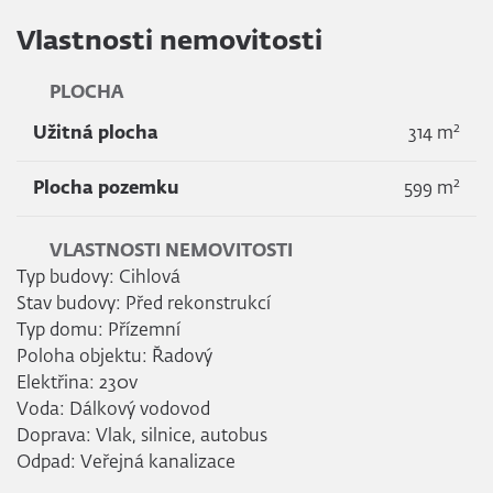
Vlastnosti nemovitosti
PLOCHA
2
Užitná plocha
314 m
2
Plocha pozemku
599 m
VLASTNOSTI NEMOVITOSTI
Typ budovy: Cihlová
Stav budovy: Před rekonstrukcí
Typ domu: Přízemní
Poloha objektu: Řadový
Elektřina: 230v
Voda: Dálkový vodovod
Doprava: Vlak, silnice, autobus
Odpad: Veřejná kanalizace