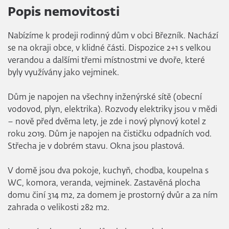
Popis nemovitosti
Nabízíme k prodeji rodinný dům v obci Březník. Nachází
se na okraji obce, v klidné části. Dispozice 2+1 s velkou
verandou a dalšími třemi místnostmi ve dvoře, které
byly využívány jako vejminek.
Dům je napojen na všechny inženýrské sítě (obecní
vodovod, plyn, elektrika). Rozvody elektriky jsou v mědi
– nově před dvěma lety, je zde i nový plynový kotel z
roku 2019. Dům je napojen na čističku odpadních vod.
Střecha je v dobrém stavu. Okna jsou plastová.
V domě jsou dva pokoje, kuchyň, chodba, koupelna s
WC, komora, veranda, vejminek. Zastavěná plocha
domu činí 314 m2, za domem je prostorný dvůr a za ním
zahrada o velikosti 282 m2.