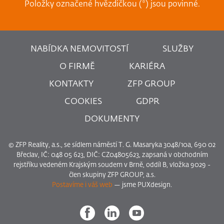
Položky označené hvězdičkou (*) jsou povinné.
NABÍDKA NEMOVITOSTÍ
SLUŽBY
O FIRMĚ
KARIÉRA
KONTAKTY
ZFP GROUP
COOKIES
GDPR
DOKUMENTY
© ZFP Reality, a.s., se sídlem náměstí T. G. Masaryka 3048/10a, 690 02
Břeclav, IČ: 048 05 623, DIČ: CZ04805623, zapsaná v obchodním
rejstříku vedeném Krajským soudem v Brně, oddíl B, vložka 9029 -
člen skupiny ZFP GROUP, a.s.
Postavíme i váš web
— jsme PUXdesign.