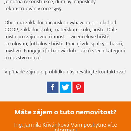
Je nutná rekonstrukce, dům byl naposledy
rekonstruován v roce 1965.
Obec má základní občanskou vybavenost – obchod
COOP, základní školu, mateřskou školu, poštu. Dále
místa pro zájmovou činnost – víceúčelové hřiště,
sokolovnu, fotbalové hřiště. Pracují zde spolky – hasiči,
myslivci. Funguje i fotbalový klub - žáků všech kategorií
a mužstvo mužů.
V případě zájmu o prohlídku nás neváhejte kontaktovat!
Máte zájem o tuto nemovitost?
Ing. Jarmila Křivánková Vám poskytne více
informací.