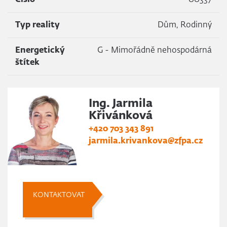
Číslo
00337
Typ reality
Dům, Rodinný
Energetický
G - Mimořádně nehospodárná
štítek
Ing. Jarmila
Křivánková
+420 703 343 891
jarmila.krivankova@zfpa.cz
KONTAKTOVAT