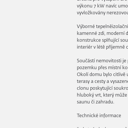
výkonu 7 kW navíc umož
vyvložkovány nerezovou
Výborné tepelněizolační 
kamenné zdi, moderní dř
konstrukce splňující so
interiér v létě příjemně 
Součástí nemovitosti je
pozemku přes místní kom
Okolí domu bylo citliv
terasy a cesty a vysazen
clonu poskytující soukr
hluboký vrt, který může
saunu či zahradu.
Technické informace