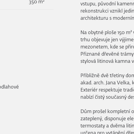
2
350 m
vstupu, původní kamenný
rekonstrukci vznikl jed
architekturu s moderní
Na obytné ploše 150 m² 
trhu objevuje jen výjime
mezonetem, kde se přiro
Přiznané dřevěné trámy,
stylová litinová kamna 
Přibližně dvě třetiny do
akad. arch. Jana Velka, 
podlahové
Exteriér respektuje trad
nabízí čistý současný d
Dům prošel kompletní o
zateplený, disponuje el
termostaty a dvěma lit
určena pro vytápění dře