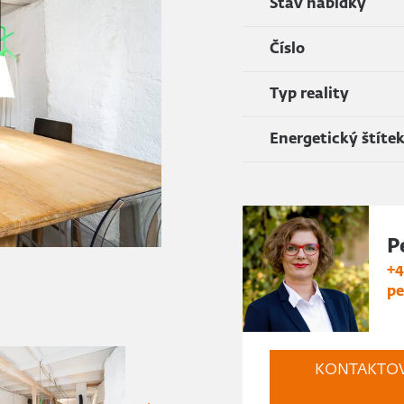
Stav nabídky
Číslo
Typ reality
Energetický štíte
P
+4
pe
KONTAKTO