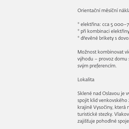
Orientační měsíční nákl
* elektřina: cca 5 000–
* při kombinaci elektřin
* dřevěné brikety s dov
Možnost kombinovat ví
výhodu – provoz domu s
svým preferencím.
Lokalita
Sklené nad Oslavou je vy
spojit klid venkovského 
krajině Vysočiny, která n
turistické stezky. Vlako
zajišťuje pohodlné spoj