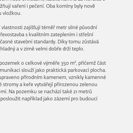
ňují vaření i pečení. Oba komíny byly nově
 vložkou.
vlastnosti zajišťují téměř metr silné původní
evostavba s kvalitním zateplením i střešní
učasné stavební standardy. Díky tomu zůstává
chladný a v zimě velmi dobře drží teplo.
 pozemek o celkové výměře 350 m², přičemž část
unikaci slouží jako praktická parkovací plocha.
ě upraveno přírodním kamenem, vznikly kamenné
é stromy a keře vytvářejí přirozenou zelenou
omí. Na pozemku se nachází také 21 metrů
 posloužit například jako zázemí pro budoucí