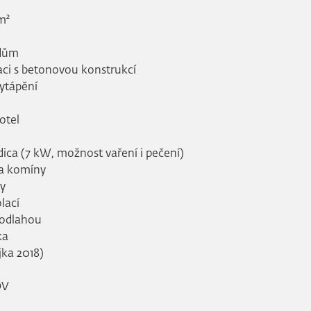
m²
 dům
aci s betonovou konstrukcí
vytápění
otel
dica (7 kW, možnost vaření i pečení)
ba komíny
ly
lací
podlahou
ka
jka 2018)
OV