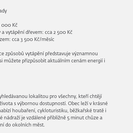
ady
7 000 Kč
y a vytápění dřevem: cca 2 500 Kč
ozem: cca 3 500 Kč/měsíc
ce způsobů vytápění představuje významnou
i můžete přizpůsobit aktuálním cenám energií i
hledávanou lokalitou pro všechny, kteří chtějí
života s výbornou dostupností. Obec leží v krásné
abízí houbaření, cykloturistiku, běžkařské tratě i
vé nádraží je vzdálené přibližně 5 minut chůze a
ení do okolních měst.