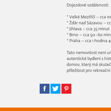
Dojezdové vzdálenosti:
* Velké Meziříčí – cca 1
* Žďár nad Sázavou – c
* Jihlava – cca 35 minut
* Brno – cca 50–60 min
* Praha – cca 1 hodina 
Tato nemovitost není urč
autentické bydlení s hist
domov, který má skuteč
příležitost pro rekreačn