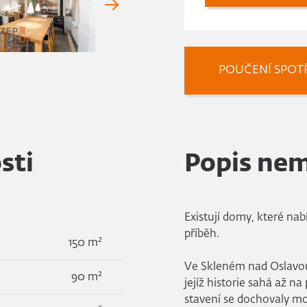
POUČENÍ SPOTŘ
sti
Popis nem
Existují domy, které nabí
příběh.
2
150 m
Ve Skleném nad Oslavo
2
90 m
jejíž historie sahá až na
stavení se dochovaly m