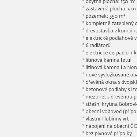
* obytná plocha: 150 m²
* zastavěná plocha: 90 
* pozemek: 350 m²
* kompletně zateplený
* dřevostavba v kombin
* elektrické podlahové 
* 6 radiátorů
* elektrické čerpadlo + k
* litinová kamna Jøtul
* litinová kamna La Nor
* nově vyvložkované o
* dřevěná okna s dvojsk
* betonové podlahy s izo
* mezonet s dřevěnou 
* střešní krytina Bobrov
* obecní vodovod (přípo
* vlastní hlubinný vrt
* napojení na obecní Č
* bez plynové přípojky