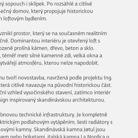
 sopouch i sklípek. Po rozsáhlé a citlivé
inečný domov, který propojuje historickou
m loftovým bydlením.
vznikl prostor, který se na současném realitním
čně. Dominantou interiéru je otevřený loft s
zeně prolíná kámen, dřevo, beton a sklo.
 téměř metr silné kamenné zdi, velká okna a
vytvářejí atmosféru, kterou nelze napodobit.
mu tvoří novostavba, navržená podle projektu Ing.
která citlivě navazuje na původní historickou část.
iční vzhled vysočinského stavení, zatímco interiér
esign inspirovaný skandinávskou architekturou.
bnovou technické infrastruktury. Je kompletně
ektrickým podlahovým vytápěním, šesti radiátory s
inovými kamny. Skandinávská kamna Jøtul jsou
vem nebo briketami, italská kamna La Nordica o