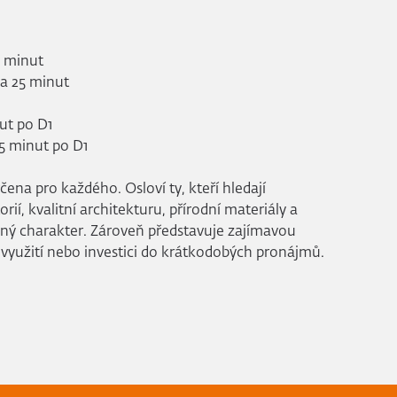
0 minut
ca 25 minut
ut po D1
45 minut po D1
ena pro každého. Osloví ty, kteří hledají
orií, kvalitní architekturu, přírodní materiály a
ný charakter. Zároveň představuje zajímavou
í využití nebo investici do krátkodobých pronájmů.