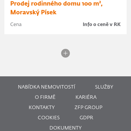
Prodej rodinného domu 100 m²,
Moravský Písek
Cena
Info o ceně v RK
NABÍDKA NEMOVITOSTÍ
SLUŽBY
O FIRMĚ
KARIÉRA
KONTAKTY
ZFP GROUP
COOKIES
GDPR
DOKUMENTY