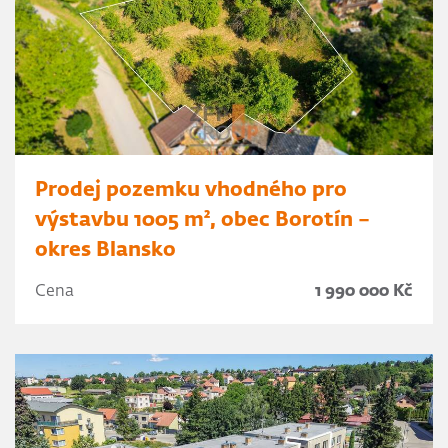
Prodej pozemku vhodného pro
výstavbu 1005 m², obec Borotín –
okres Blansko
Cena
1 990 000 Kč