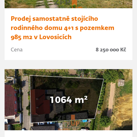
Prodej samostatně stojícího
rodinného domu 4+1 s pozemkem
985 m2 v Lovosicích
Cena
8 250 000 Kč