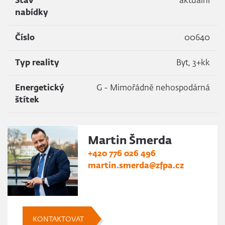
Stav
aktuální
nabídky
Číslo
00640
Typ reality
Byt, 3+kk
Energetický
G - Mimořádně nehospodárná
štítek
Martin Šmerda
+420 776 026 496
martin.smerda@zfpa.cz
KONTAKTOVAT