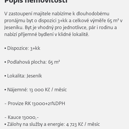
Popis nemovitosti
V zastoupení majitele nabízíme k dlouhodobému
pronájmu byt o dispozici 3+kk a celkové výměře 65 m² v
Jeseníku. Byt je vhodný pro jednotlivce, pár i rodinu a
nabízí příjemné bydlení v klidné lokalitě.
• Dispozice: 3+kk
• Podlahová plocha: 65 m²
• Lokalita: Jeseník
• Nájemné: 13 000 Kč / měsíc
- Provize RK 13000+21%DPH
- Kauce 13000,-
• Zálohy na služby a energie: 4 723 Kč / měsíc