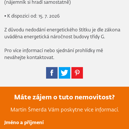
(nájemník si hradí samostatně)
• K dispozici od: 15. 7. 2026
Z důvodu nedodání energetického štítku je dle zákona
uváděna energetická náročnost budovy třídy G.
Pro více informací nebo sjednání prohlídky mě
neváhejte kontaktovat.
Máte zájem o tuto nemovitost?
Martin Šmerda Vám poskytne více informací.
Jméno a příjmení