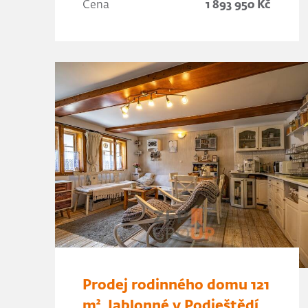
Cena
1 893 950 Kč
Prodej rodinného domu 121
m², Jablonné v Podještědí