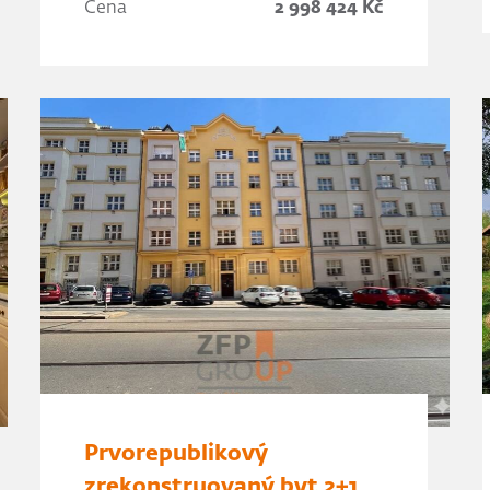
Cena
2 998 424 Kč
Prvorepublikový
zrekonstruovaný byt 2+1,