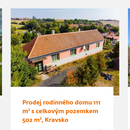
Prodej rodinného domu 111
m² s celkovým pozemkem
502 m², Kravsko