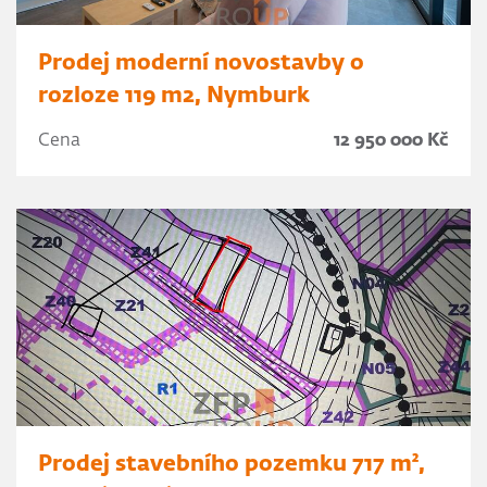
Prodej moderní novostavby o
rozloze 119 m2, Nymburk
Cena
12 950 000 Kč
Prodej stavebního pozemku 717 m²,