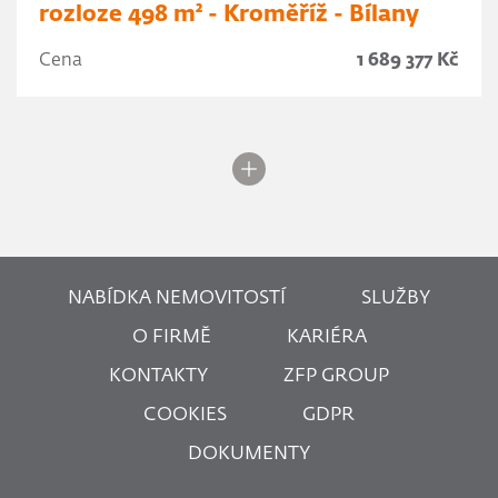
rozloze 498 m² - Kroměříž - Bílany
Cena
1 689 377 Kč
NABÍDKA NEMOVITOSTÍ
SLUŽBY
O FIRMĚ
KARIÉRA
KONTAKTY
ZFP GROUP
COOKIES
GDPR
DOKUMENTY