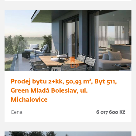
Prodej bytu 2+kk, 50,93 m², Byt 511,
Green Mladá Boleslav, ul.
Michalovice
Cena
6 017 600 Kč