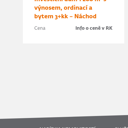
výnosem, ordinací a
bytem 3+kk – Náchod
Cena
Info o ceně v RK