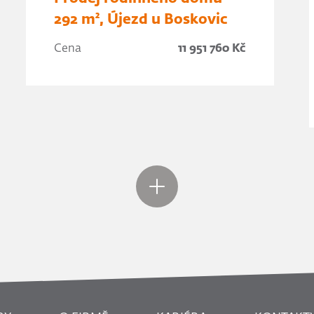
292 m², Újezd u Boskovic
Cena
11 951 760 Kč