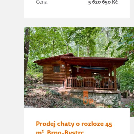
Cena
5 620 650 Kč
Prodej chaty o rozloze 45
m², Brno-Bystrc