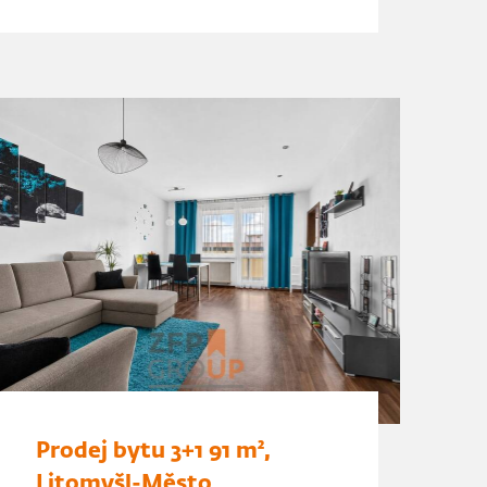
Prodej bytu 3+1 91 m²,
Litomyšl-Město