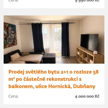
Cena
9 990 000 Kč
Prodej světlého bytu 2+1 o rozloze 58
m² po částečné rekonstrukci s
balkonem, ulice Hornická, Dubňany
Cena
4 000 000 Kč