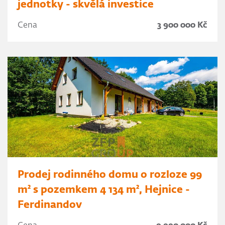
jednotky - skvělá investice
Cena
3 900 000 Kč
Prodej rodinného domu o rozloze 99
m² s pozemkem 4 134 m², Hejnice -
Ferdinandov