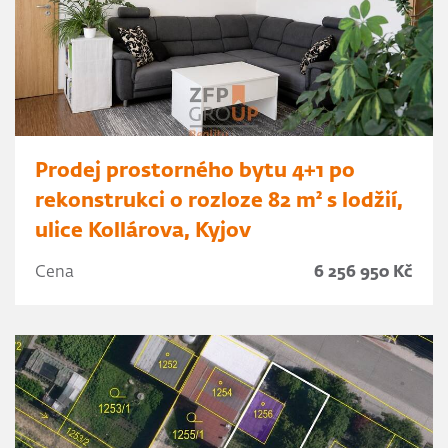
Prodej prostorného bytu 4+1 po
rekonstrukci o rozloze 82 m² s lodžií,
ulice Kollárova, Kyjov
Cena
6 256 950 Kč