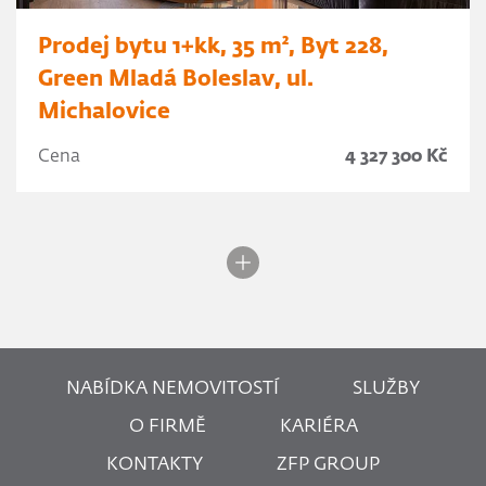
Prodej bytu 1+kk, 35 m², Byt 228,
Green Mladá Boleslav, ul.
Michalovice
Cena
4 327 300 Kč
NABÍDKA NEMOVITOSTÍ
SLUŽBY
O FIRMĚ
KARIÉRA
KONTAKTY
ZFP GROUP