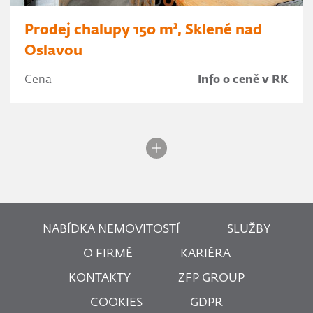
Prodej chalupy 150 m², Sklené nad
Oslavou
Cena
Info o ceně v RK
NABÍDKA NEMOVITOSTÍ
SLUŽBY
O FIRMĚ
KARIÉRA
KONTAKTY
ZFP GROUP
COOKIES
GDPR