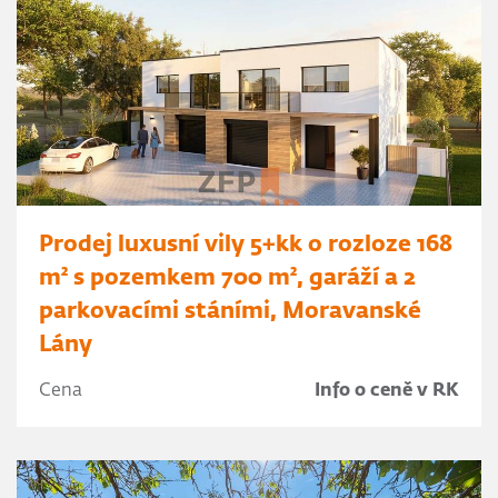
Prodej luxusní vily 5+kk o rozloze 168
m² s pozemkem 700 m², garáží a 2
parkovacími stáními, Moravanské
Lány
Cena
Info o ceně v RK