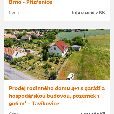
Brno - Přízřenice
Cena
Info o ceně v RK
Prodej rodinného domu 4+1 s garáží a
hospodářskou budovou, pozemek 1
906 m² – Tavíkovice