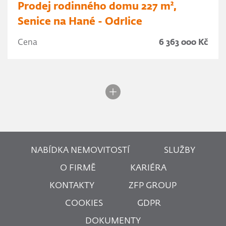
Prodej rodinného domu 227 m²,
Senice na Hané - Odrlice
Cena
6 363 000 Kč
NABÍDKA NEMOVITOSTÍ
SLUŽBY
O FIRMĚ
KARIÉRA
KONTAKTY
ZFP GROUP
COOKIES
GDPR
DOKUMENTY