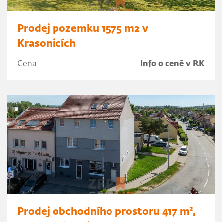
Prodej pozemku 1575 m2 v
Krasonicích
Cena
Info o ceně v RK
Prodej obchodního prostoru 417 m²,