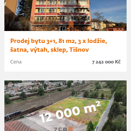
Prodej bytu 3+1, 81 m2, 3 x lodžie,
šatna, výtah, sklep, Tišnov
Cena
7 242 000 Kč