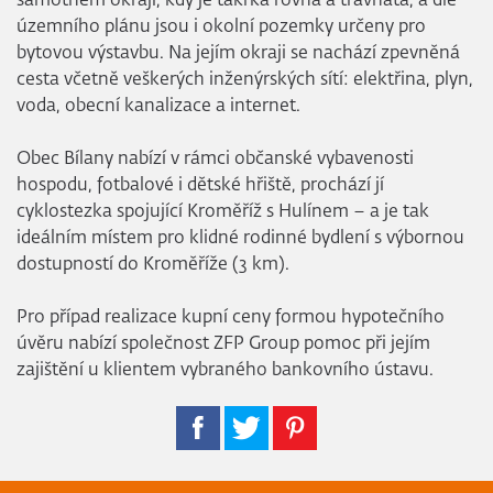
samotném okraji, kdy je takřka rovná a travnatá, a dle
územního plánu jsou i okolní pozemky určeny pro
bytovou výstavbu. Na jejím okraji se nachází zpevněná
cesta včetně veškerých inženýrských sítí: elektřina, plyn,
voda, obecní kanalizace a internet.
Obec Bílany nabízí v rámci občanské vybavenosti
hospodu, fotbalové i dětské hřiště, prochází jí
cyklostezka spojující Kroměříž s Hulínem – a je tak
ideálním místem pro klidné rodinné bydlení s výbornou
dostupností do Kroměříže (3 km).
Pro případ realizace kupní ceny formou hypotečního
úvěru nabízí společnost ZFP Group pomoc při jejím
zajištění u klientem vybraného bankovního ústavu.