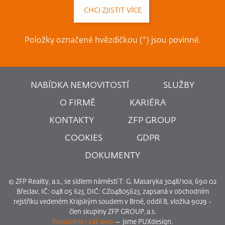
Položky označené hvězdičkou (*) jsou povinné.
NABÍDKA NEMOVITOSTÍ
SLUŽBY
O FIRMĚ
KARIÉRA
KONTAKTY
ZFP GROUP
COOKIES
GDPR
DOKUMENTY
© ZFP Reality, a.s., se sídlem náměstí T. G. Masaryka 3048/10a, 690 02
Břeclav, IČ: 048 05 623, DIČ: CZ04805623, zapsaná v obchodním
rejstříku vedeném Krajským soudem v Brně, oddíl B, vložka 9029 -
člen skupiny ZFP GROUP, a.s.
Postavíme i váš web
— jsme PUXdesign.