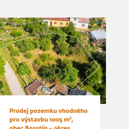
Prodej pozemku vhodného
pro výstavbu 1005 m²,
obec Borotín – okres