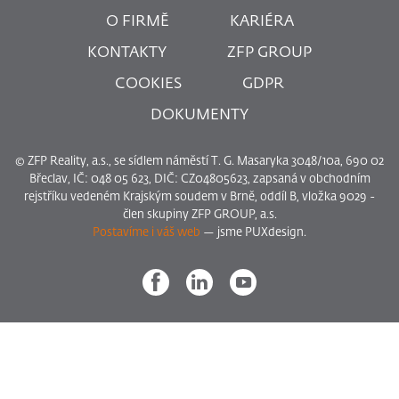
O FIRMĚ
KARIÉRA
KONTAKTY
ZFP GROUP
COOKIES
GDPR
DOKUMENTY
© ZFP Reality, a.s., se sídlem náměstí T. G. Masaryka 3048/10a, 690 02
Břeclav, IČ: 048 05 623, DIČ: CZ04805623, zapsaná v obchodním
rejstříku vedeném Krajským soudem v Brně, oddíl B, vložka 9029 -
člen skupiny ZFP GROUP, a.s.
Postavíme i váš web
— jsme PUXdesign.