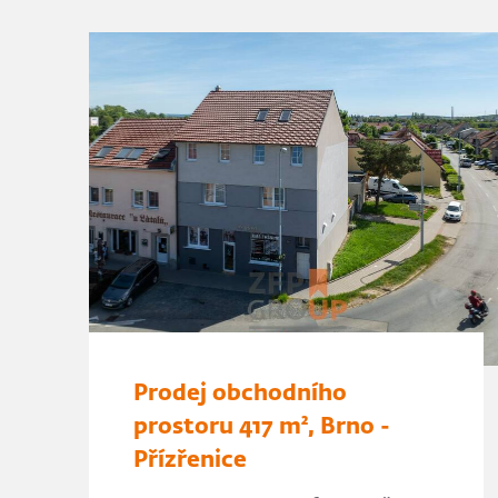
Prodej obchodního
prostoru 417 m², Brno -
Přízřenice