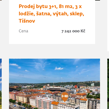
Prodej bytu 3+1, 81 m2, 3 x
lodžie, šatna, výtah, sklep,
Tišnov
Cena
7 242 000 Kč