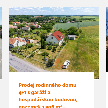
Prodej rodinného domu
4+1 s garáží a
hospodářskou budovou,
pozemek 1 906 m² –