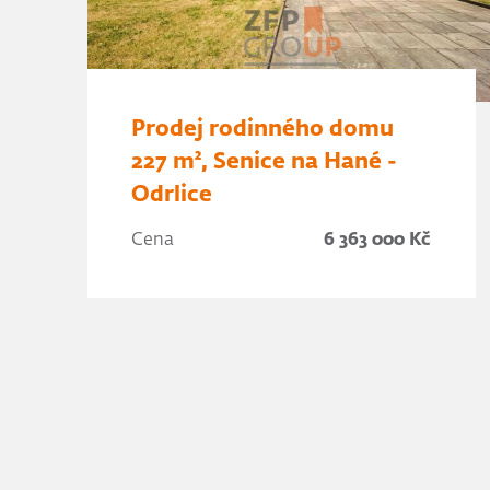
Prodej rodinného domu
227 m², Senice na Hané -
Odrlice
Cena
6 363 000 Kč