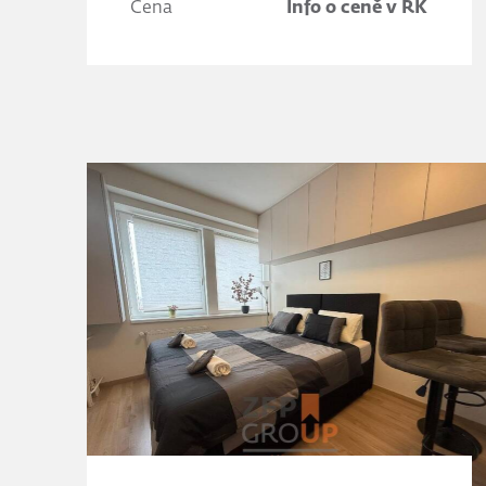
Cena
Info o ceně v RK