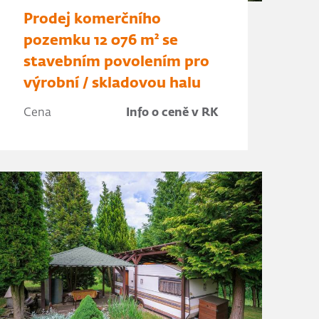
Prodej komerčního
pozemku 12 076 m² se
stavebním povolením pro
výrobní / skladovou halu
Cena
Info o ceně v RK