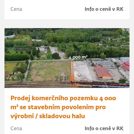
Cena
Info o ceně v RK
Prodej komerčního pozemku 4 000
m² se stavebním povolením pro
výrobní / skladovou halu
Cena
Info o ceně v RK