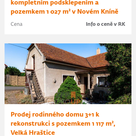
kompletním podsklepením a
pozemkem 1 027 m² v Novém Kníně
Cena
Info o ceně v RK
Prodej rodinného domu 3+1 k
rekonstrukci s pozemkem 1 117 m²,
Velká Hraštice