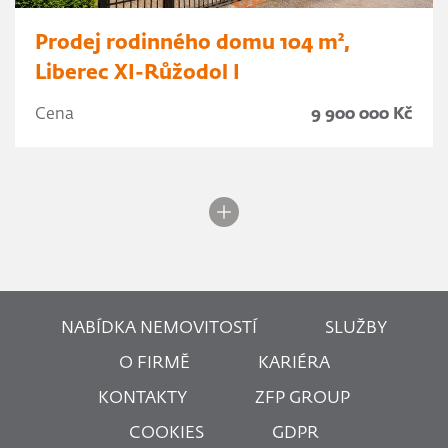
Prodej rodinného domu 104 m²,
Liberec XI-Růžodol I
Cena
9 900 000 Kč
NABÍDKA NEMOVITOSTÍ
SLUŽBY
O FIRMĚ
KARIÉRA
KONTAKTY
ZFP GROUP
COOKIES
GDPR