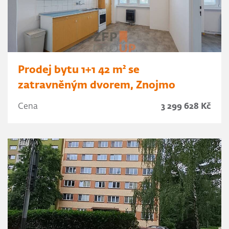
Prodej bytu 1+1 42 m² se
zatravněným dvorem, Znojmo
Cena
3 299 628 Kč