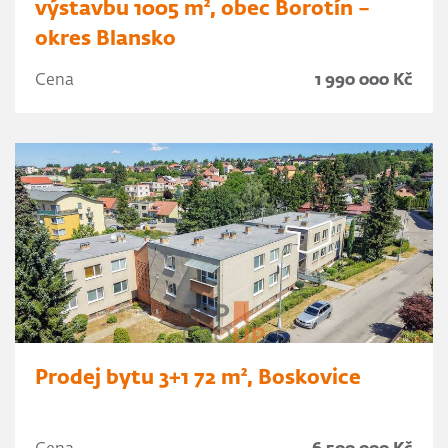
výstavbu 1005 m², obec Borotín –
okres Blansko
Cena
1 990 000 Kč
Prodej bytu 3+1 72 m², Boskovice