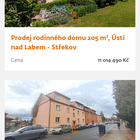
Prodej rodinného domu 205 m², Ústí
nad Labem - Střekov
Cena
11 014 490 Kč