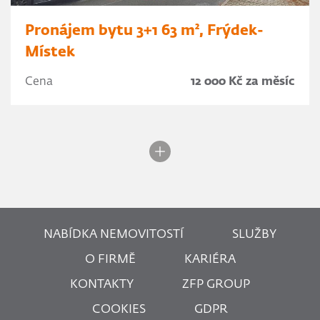
Pronájem bytu 3+1 63 m², Frýdek-
Místek
Cena
12 000 Kč za měsíc
NABÍDKA NEMOVITOSTÍ
SLUŽBY
O FIRMĚ
KARIÉRA
KONTAKTY
ZFP GROUP
COOKIES
GDPR