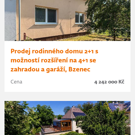
Prodej rodinného domu 2+1 s
možností rozšíření na 4+1 se
zahradou a garáží, Bzenec
Cena
4 242 000 Kč