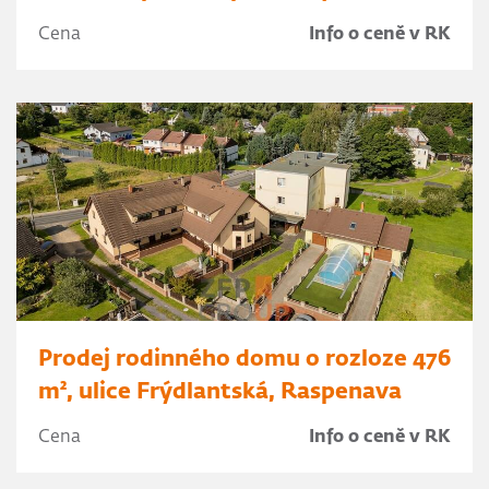
Cena
Info o ceně v RK
Prodej rodinného domu o rozloze 476
m², ulice Frýdlantská, Raspenava
Cena
Info o ceně v RK