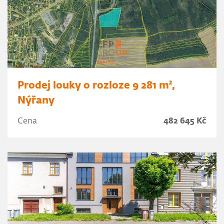
Prodej louky o rozloze 9 281 m²,
Nýřany
Cena
482 645 Kč