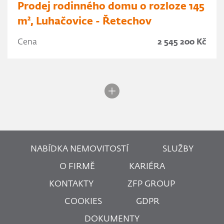
Prodej rodinného domu o rozloze 145
m², Luhačovice - Řetechov
Cena
2 545 200 Kč
NABÍDKA NEMOVITOSTÍ
SLUŽBY
O FIRMĚ
KARIÉRA
KONTAKTY
ZFP GROUP
COOKIES
GDPR
DOKUMENTY