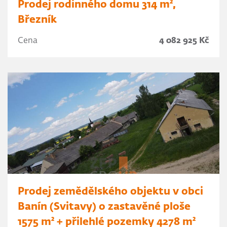
Prodej rodinného domu 314 m²,
Březník
Cena
4 082 925 Kč
Prodej zemědělského objektu v obci
Banín (Svitavy) o zastavěné ploše
1575 m² + přilehlé pozemky 4278 m²