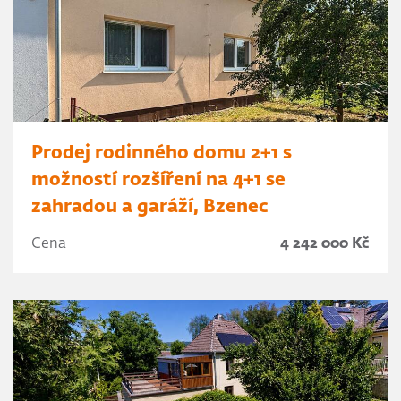
Prodej rodinného domu 2+1 s
možností rozšíření na 4+1 se
zahradou a garáží, Bzenec
Cena
4 242 000 Kč