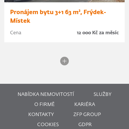
Pronájem bytu 3+1 63 m², Frýdek-
Místek
Cena
12 000 Kč za měsíc
NABÍDKA NEMOVITOSTÍ
SLUŽBY
O FIRMĚ
KARIÉRA
KONTAKTY
ZFP GROUP
COOKIES
GDPR