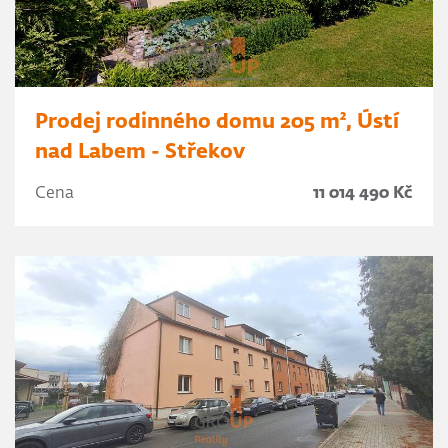
Prodej rodinného domu 205 m², Ústí
nad Labem - Střekov
Cena
11 014 490 Kč