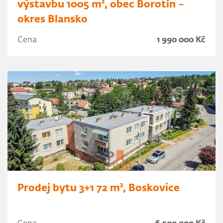
výstavbu 1005 m², obec Borotín –
okres Blansko
Cena
1 990 000 Kč
Prodej bytu 3+1 72 m², Boskovice