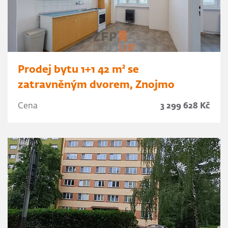
Prodej bytu 1+1 42 m² se
zatravněným dvorem, Znojmo
Cena
3 299 628 Kč