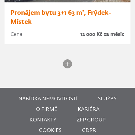
Pronájem bytu 3+1 63 m², Frýdek-
Místek
Cena
12 000 Kč za měsíc
NABÍDKA NEMOVITOSTÍ
SLUŽBY
O FIRMĚ
KARIÉRA
KONTAKTY
ZFP GROUP
COOKIES
GDPR