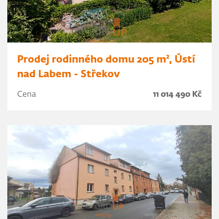
Prodej rodinného domu 205 m², Ústí
nad Labem - Střekov
Cena
11 014 490 Kč