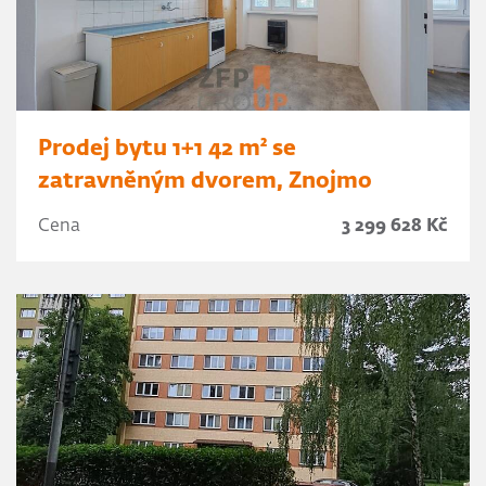
Prodej bytu 1+1 42 m² se
zatravněným dvorem, Znojmo
Cena
3 299 628 Kč