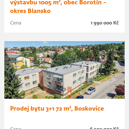
výstavbu 1005 m², obec Borotín –
okres Blansko
Cena
1 990 000 Kč
Prodej bytu 3+1 72 m², Boskovice