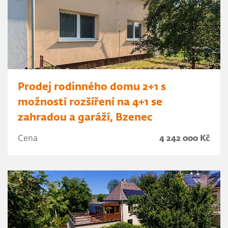
Prodej rodinného domu 2+1 s
možností rozšíření na 4+1 se
zahradou a garáží, Bzenec
Cena
4 242 000 Kč