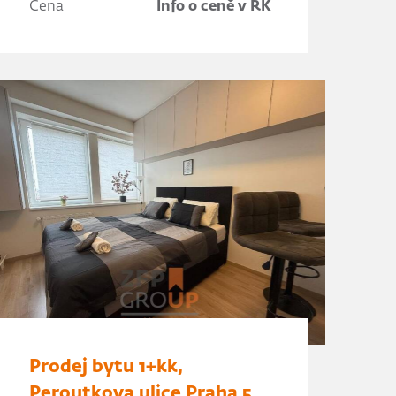
Cena
Info o ceně v RK
Prodej bytu 1+kk,
Peroutkova ulice Praha 5