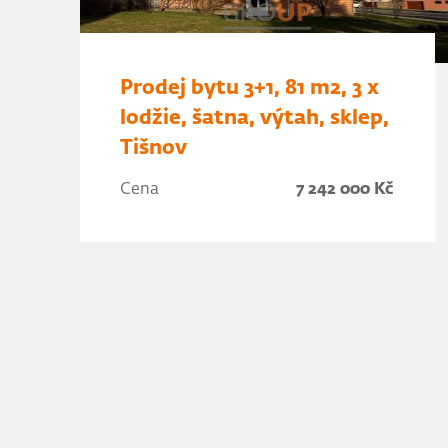
Prodej bytu 3+1, 81 m2, 3 x
lodžie, šatna, výtah, sklep,
Tišnov
Cena
7 242 000 Kč