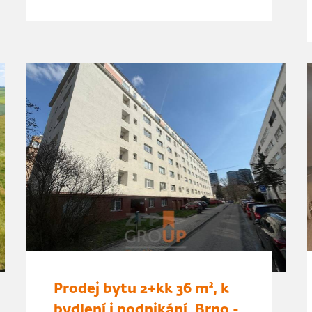
Prodej bytu 2+kk 36 m², k
bydlení i podnikání, Brno -