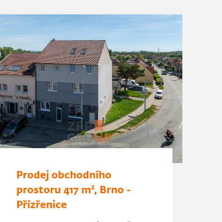
Prodej obchodního
prostoru 417 m², Brno -
Přízřenice