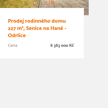
Prodej rodinného domu
227 m², Senice na Hané -
Odrlice
Cena
6 363 000 Kč