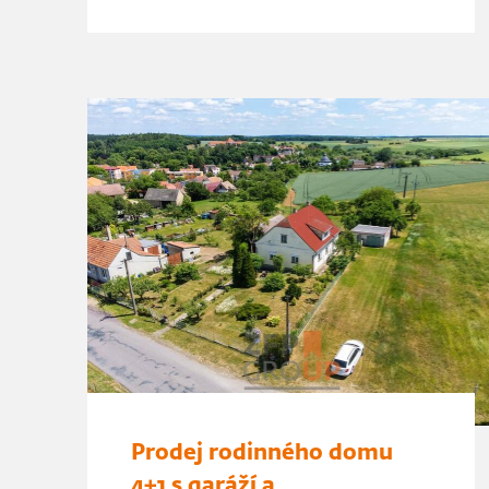
Prodej rodinného domu
4+1 s garáží a