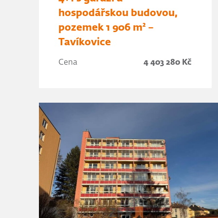
hospodářskou budovou,
pozemek 1 906 m² –
Tavíkovice
Cena
4 403 280 Kč