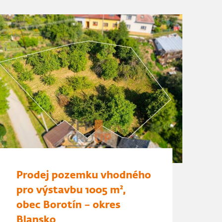
Prodej pozemku vhodného
pro výstavbu 1005 m²,
obec Borotín – okres
Blansko