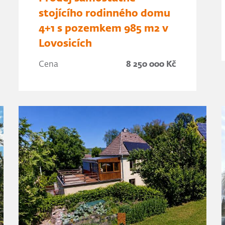
stojícího rodinného domu
4+1 s pozemkem 985 m2 v
Lovosicích
Cena
8 250 000 Kč