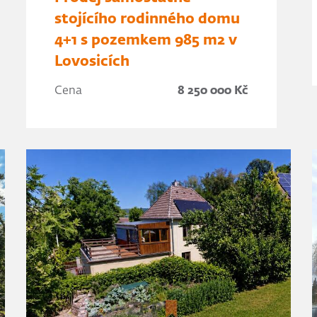
stojícího rodinného domu
4+1 s pozemkem 985 m2 v
Lovosicích
Cena
8 250 000 Kč