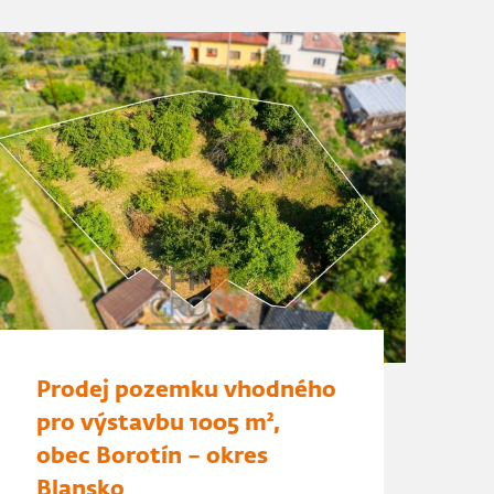
Prodej pozemku vhodného
pro výstavbu 1005 m²,
obec Borotín – okres
Blansko