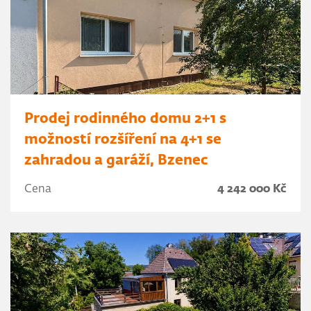
Prodej rodinného domu 2+1 s
možností rozšíření na 4+1 se
zahradou a garáží, Bzenec
Cena
4 242 000 Kč