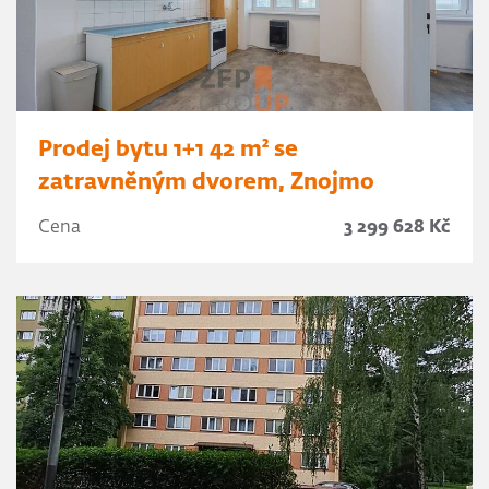
Prodej bytu 1+1 42 m² se
zatravněným dvorem, Znojmo
Cena
3 299 628 Kč