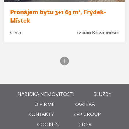
Pronájem bytu 3+1 63 m², Frýdek-
Místek
Cena
12 000 Kč za měsíc
NABÍDKA NEMOVITOSTÍ
SLUŽBY
O FIRMĚ
KARIÉRA
KONTAKTY
ZFP GROUP
COOKIES
GDPR