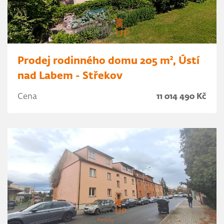
Prodej rodinného domu 205 m², Ústí
nad Labem - Střekov
Cena
11 014 490 Kč