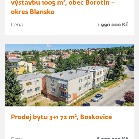
výstavbu 1005 m², obec Borotín –
okres Blansko
Cena
1 990 000 Kč
Prodej bytu 3+1 72 m², Boskovice