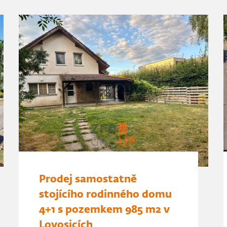
Prodej samostatně
stojícího rodinného domu
4+1 s pozemkem 985 m2 v
Lovosicích