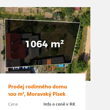
Prodej rodinného domu
100 m², Moravský Písek
Cena
Info o ceně v RK