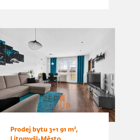
Prodej bytu 3+1 91 m²,
Litomyšl-Město