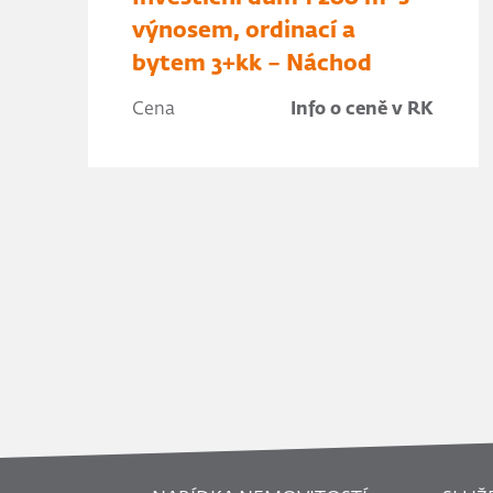
výnosem, ordinací a
bytem 3+kk – Náchod
Cena
Info o ceně v RK