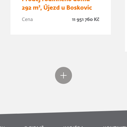
292 m², Újezd u Boskovic
Cena
11 951 760 Kč