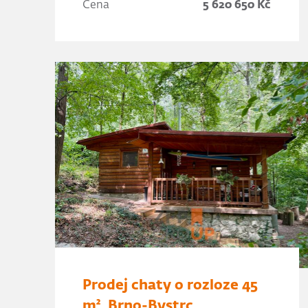
Cena
5 620 650 Kč
Prodej chaty o rozloze 45
m², Brno-Bystrc