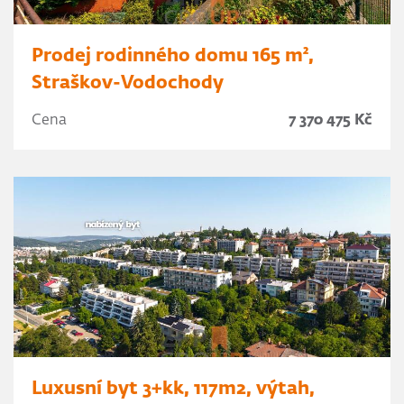
Prodej rodinného domu 165 m²,
Straškov-Vodochody
Cena
7 370 475 Kč
Luxusní byt 3+kk, 117m2, výtah,