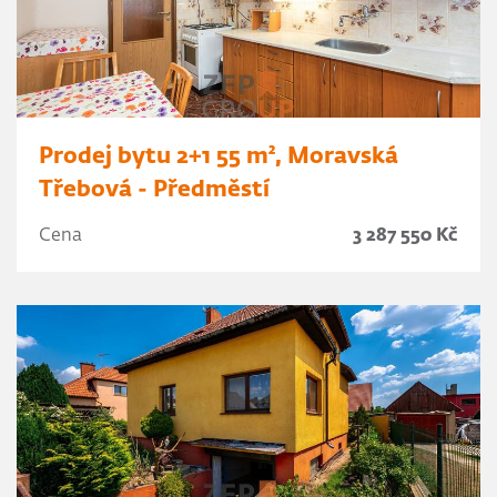
Prodej bytu 2+1 55 m², Moravská
Třebová - Předměstí
Cena
3 287 550 Kč