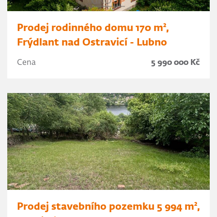
Prodej rodinného domu 170 m²,
Frýdlant nad Ostravicí - Lubno
Cena
5 990 000 Kč
Prodej stavebního pozemku 5 994 m²,