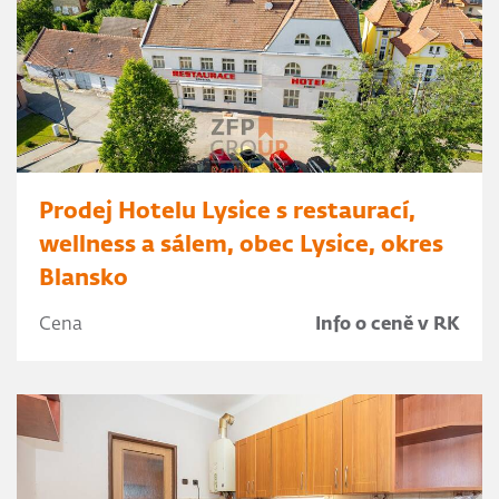
Prodej Hotelu Lysice s restaurací,
wellness a sálem, obec Lysice, okres
Blansko
Cena
Info o ceně v RK