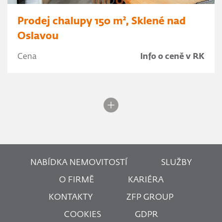
Prodej chalupy 150 m², Sklené nad
Oslavou
Cena
Info o ceně v RK
NABÍDKA NEMOVITOSTÍ
SLUŽBY
O FIRMĚ
KARIÉRA
KONTAKTY
ZFP GROUP
COOKIES
GDPR