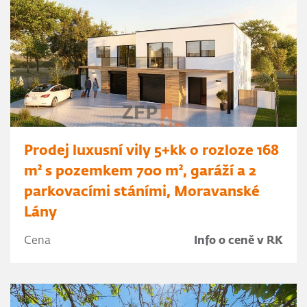
Prodej luxusní vily 5+kk o rozloze 168
m² s pozemkem 700 m², garáží a 2
parkovacími stáními, Moravanské
Lány
Cena
Info o ceně v RK