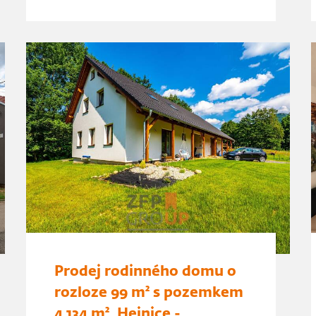
Prodej rodinného domu o
rozloze 99 m² s pozemkem
4 134 m², Hejnice -