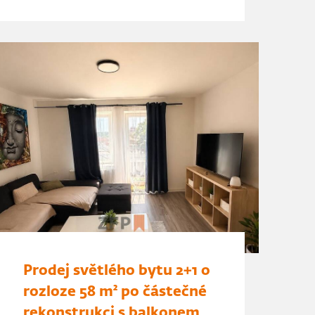
Prodej světlého bytu 2+1 o
rozloze 58 m² po částečné
rekonstrukci s balkonem,