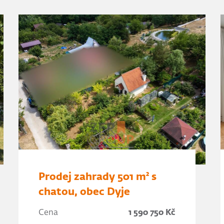
Prodej zahrady 501 m² s
chatou, obec Dyje
Cena
1 590 750 Kč