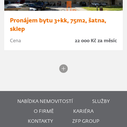
Pronájem bytu 3+kk, 75m2, šatna,
sklep
Cena
22 000 Kč za měsíc
NABÍDKA NEMOVITOSTÍ
SLUŽBY
O FIRMĚ
KARIÉRA
KONTAKTY
ZFP GROUP