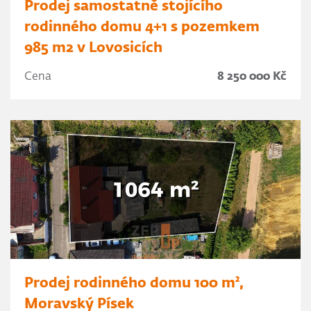
Prodej samostatně stojícího
rodinného domu 4+1 s pozemkem
985 m2 v Lovosicích
Cena
8 250 000 Kč
Prodej rodinného domu 100 m²,
Moravský Písek