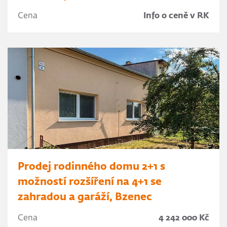
Cena
Info o ceně v RK
Prodej rodinného domu 2+1 s
možností rozšíření na 4+1 se
zahradou a garáží, Bzenec
Cena
4 242 000 Kč