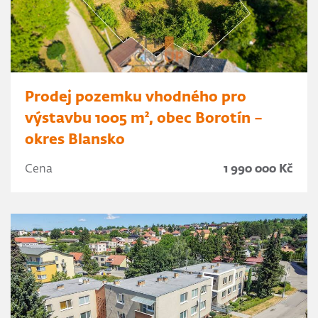
Prodej pozemku vhodného pro
výstavbu 1005 m², obec Borotín –
okres Blansko
Cena
1 990 000 Kč