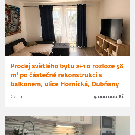
Prodej světlého bytu 2+1 o rozloze 58
m² po částečné rekonstrukci s
balkonem, ulice Hornická, Dubňany
Cena
4 000 000 Kč