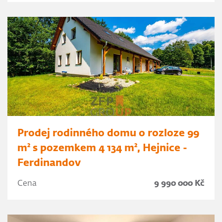
Prodej rodinného domu o rozloze 99
m² s pozemkem 4 134 m², Hejnice -
Ferdinandov
Cena
9 990 000 Kč