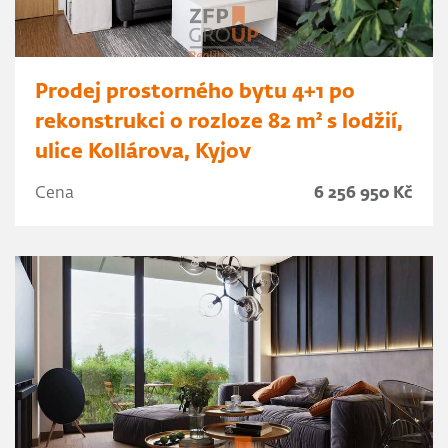
Prodej prostorného bytu 4+1 po
rekonstrukci o rozloze 82 m² s lodžií,
ulice Kollárova, Kyjov
Cena
6 256 950 Kč