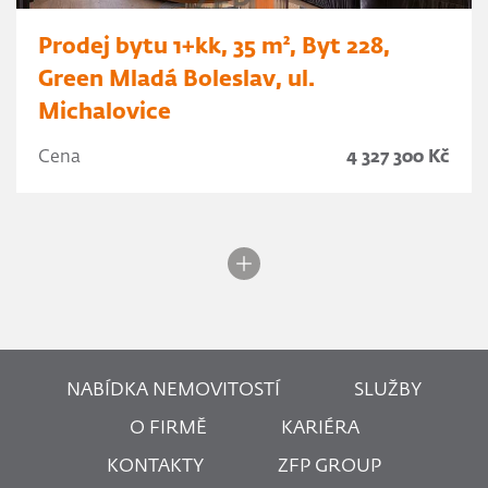
Prodej bytu 1+kk, 35 m², Byt 228,
Green Mladá Boleslav, ul.
Michalovice
Cena
4 327 300 Kč
NABÍDKA NEMOVITOSTÍ
SLUŽBY
O FIRMĚ
KARIÉRA
KONTAKTY
ZFP GROUP