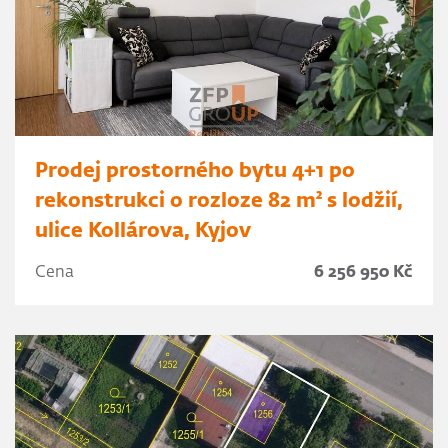
Prodej prostorného bytu 4+1 po
rekonstrukci o rozloze 82 m² s lodžií,
ulice Kollárova, Kyjov
Cena
6 256 950 Kč