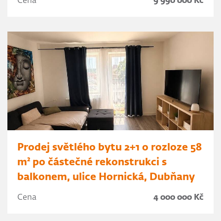
Cena
9 990 000 Kč
Prodej světlého bytu 2+1 o rozloze 58
m² po částečné rekonstrukci s
balkonem, ulice Hornická, Dubňany
Cena
4 000 000 Kč