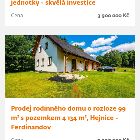
jednotky - skvělá investice
Cena
3 900 000 Kč
Prodej rodinného domu o rozloze 99
m² s pozemkem 4 134 m², Hejnice -
Ferdinandov