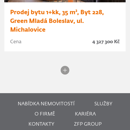
Prodej bytu 1+kk, 35 m², Byt 228,
Green Mladá Boleslav, ul.
Michalovice
Cena
4 327 300 Kč
NABÍDKA NEMOVITOSTÍ
SLUŽBY
O FIRMĚ
KARIÉRA
KONTAKTY
ZFP GROUP