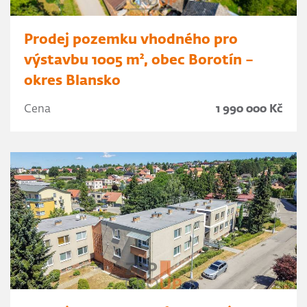
Prodej pozemku vhodného pro
výstavbu 1005 m², obec Borotín –
okres Blansko
Cena
1 990 000 Kč