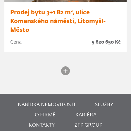
Prodej bytu 3+1 82 m², ulice
Komenského náměstí, Litomyšl-
Město
Cena
5 620 650 Kč
NABÍDKA NEMOVITOSTÍ
SLUŽBY
O FIRMĚ
KARIÉRA
KONTAKTY
ZFP GROUP