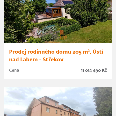
Prodej rodinného domu 205 m², Ústí
nad Labem - Střekov
Cena
11 014 490 Kč