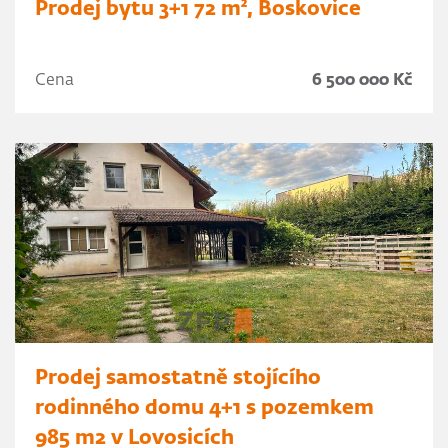
Prodej bytu 3+1 72 m², Boskovice
Cena
6 500 000 Kč
Prodej samostatně stojícího
rodinného domu 4+1 s pozemkem
985 m2 v Lovosicích