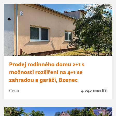
Prodej rodinného domu 2+1 s
možností rozšíření na 4+1 se
zahradou a garáží, Bzenec
Cena
4 242 000 Kč