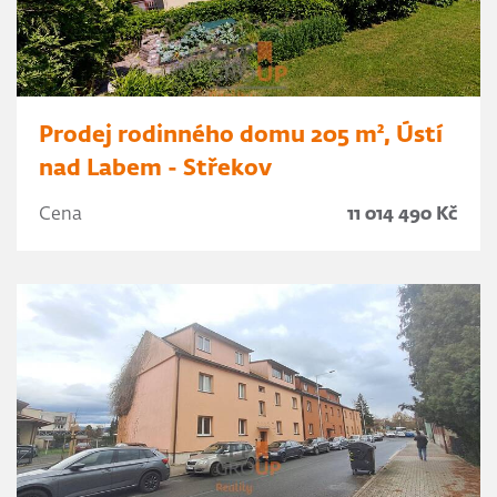
Prodej rodinného domu 205 m², Ústí
nad Labem - Střekov
Cena
11 014 490 Kč