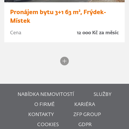
Pronájem bytu 3+1 63 m², Frýdek-
Místek
Cena
12 000 Kč za měsíc
NABÍDKA NEMOVITOSTÍ
SLUŽBY
O FIRMĚ
KARIÉRA
KONTAKTY
ZFP GROUP
COOKIES
GDPR