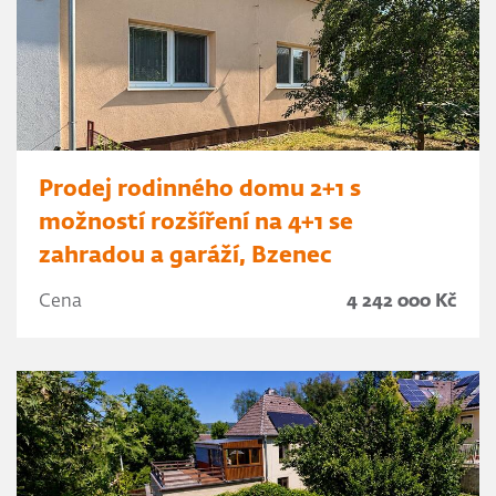
Prodej rodinného domu 2+1 s
možností rozšíření na 4+1 se
zahradou a garáží, Bzenec
Cena
4 242 000 Kč