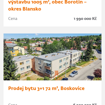
výstavbu 1005 m², obec Borotín –
okres Blansko
Cena
1 990 000 Kč
Prodej bytu 3+1 72 m², Boskovice