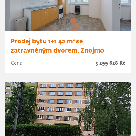
Prodej bytu 1+1 42 m² se
zatravněným dvorem, Znojmo
Cena
3 299 628 Kč