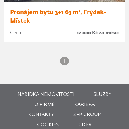
Pronájem bytu 3+1 63 m², Frýdek-
Místek
Cena
12 000 Kč za měsíc
NABÍDKA NEMOVITOSTÍ
SLUŽBY
O FIRMĚ
KARIÉRA
KONTAKTY
ZFP GROUP
COOKIES
GDPR