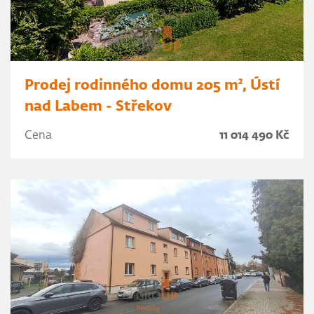
Prodej rodinného domu 205 m², Ústí
nad Labem - Střekov
Cena
11 014 490 Kč