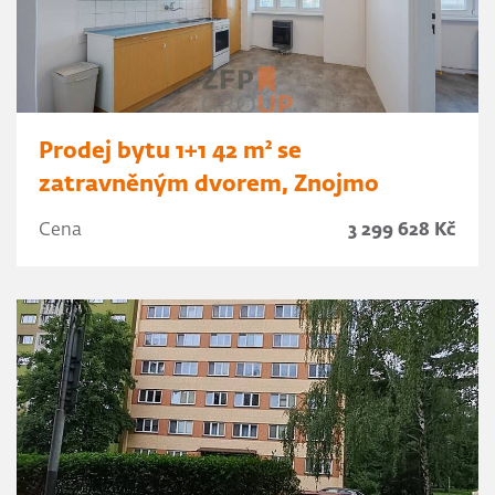
Prodej bytu 1+1 42 m² se
zatravněným dvorem, Znojmo
Cena
3 299 628 Kč