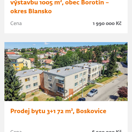
výstavbu 1005 m², obec Borotín –
okres Blansko
Cena
1 990 000 Kč
Prodej bytu 3+1 72 m², Boskovice