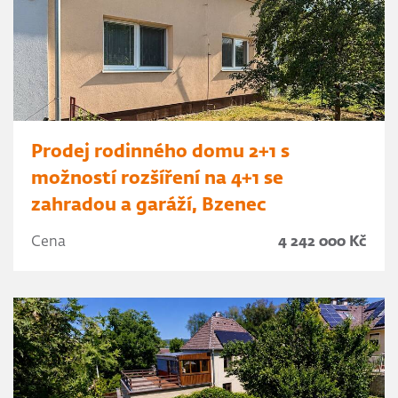
Prodej rodinného domu 2+1 s
možností rozšíření na 4+1 se
zahradou a garáží, Bzenec
Cena
4 242 000 Kč