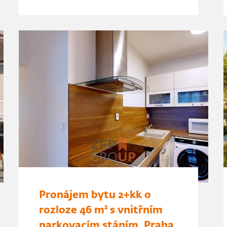
Pronájem bytu 2+kk o
rozloze 46 m² s vnitřním
parkovacím stáním, Praha