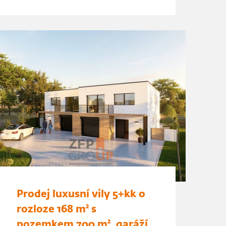
Prodej luxusní vily 5+kk o
rozloze 168 m² s
pozemkem 700 m², garáží