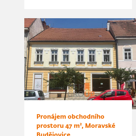
Pronájem obchodního
prostoru 47 m², Moravské
Budějovice