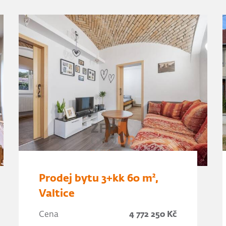
Prodej bytu 3+kk 60 m²,
Valtice
Cena
4 772 250 Kč