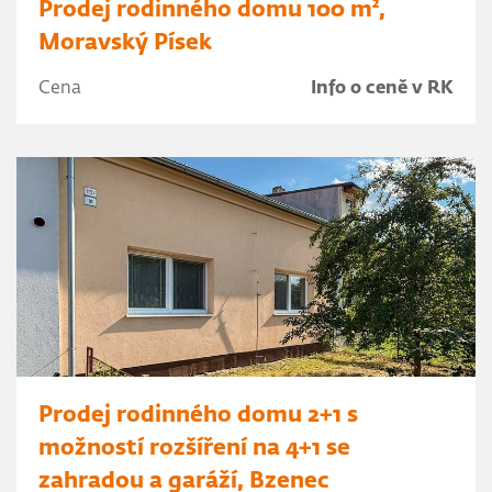
Prodej rodinného domu 100 m²,
Moravský Písek
Cena
Info o ceně v RK
Prodej rodinného domu 2+1 s
možností rozšíření na 4+1 se
zahradou a garáží, Bzenec