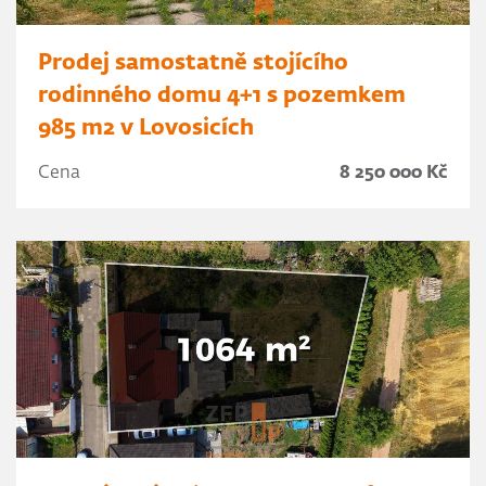
Prodej samostatně stojícího
rodinného domu 4+1 s pozemkem
985 m2 v Lovosicích
Cena
8 250 000 Kč