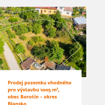
Prodej pozemku vhodného
pro výstavbu 1005 m²,
obec Borotín – okres
Blansko