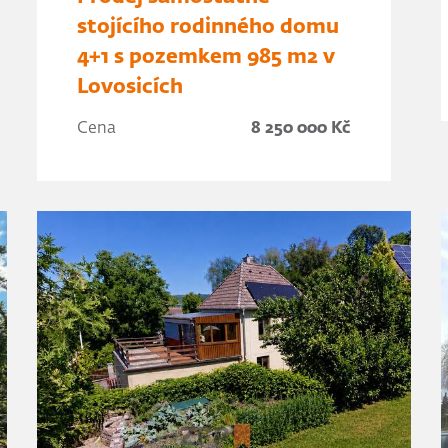
stojícího rodinného domu
4+1 s pozemkem 985 m2 v
Lovosicích
Cena
8 250 000 Kč