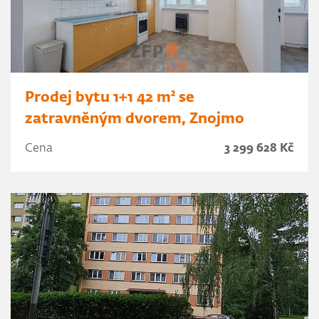
Prodej bytu 1+1 42 m² se
zatravněným dvorem, Znojmo
Cena
3 299 628 Kč