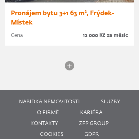
Pronájem bytu 3+1 63 m², Frýdek-
Místek
Cena
12 000 Kč za měsíc
NABÍDKA NEMOVITOSTÍ
SLUŽBY
O FIRMĚ
KARIÉRA
KONTAKTY
ZFP GROUP
COOKIES
GDPR