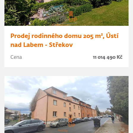
Prodej rodinného domu 205 m², Ústí
nad Labem - Střekov
Cena
11 014 490 Kč