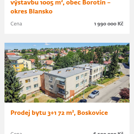
výstavbu 1005 m², obec Borotín –
okres Blansko
Cena
1 990 000 Kč
Prodej bytu 3+1 72 m², Boskovice