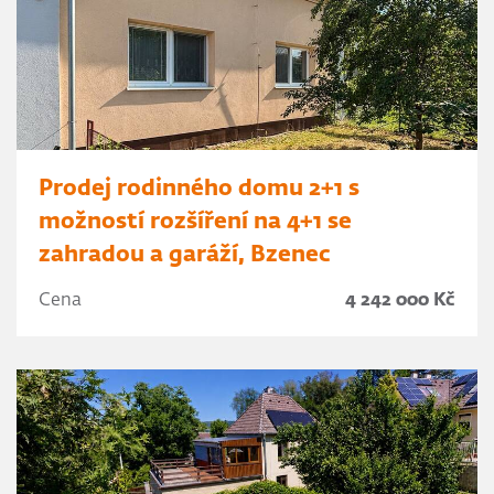
Prodej rodinného domu 2+1 s
možností rozšíření na 4+1 se
zahradou a garáží, Bzenec
Cena
4 242 000 Kč