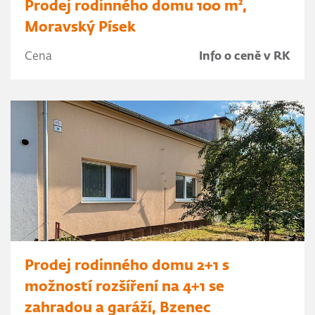
Prodej rodinného domu 100 m²,
Moravský Písek
Cena
Info o ceně v RK
Prodej rodinného domu 2+1 s
možností rozšíření na 4+1 se
zahradou a garáží, Bzenec