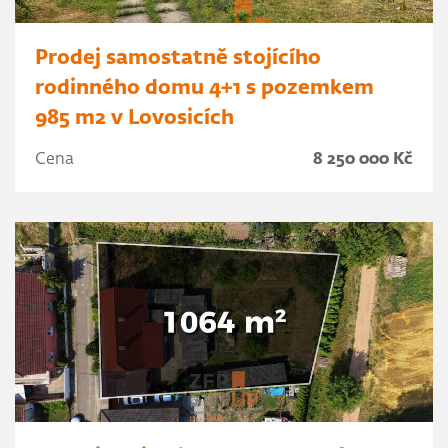
Prodej samostatně stojícího
rodinného domu 4+1 s pozemkem
985 m2 v Lovosicích
Cena
8 250 000 Kč