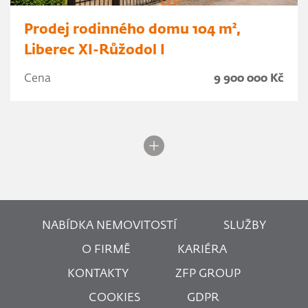
Prodej rodinného domu 104 m²,
Liberec XI-Růžodol I
Cena
9 900 000 Kč
NABÍDKA NEMOVITOSTÍ
SLUŽBY
O FIRMĚ
KARIÉRA
KONTAKTY
ZFP GROUP
COOKIES
GDPR