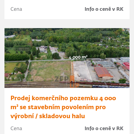
Cena
Info o ceně v RK
Prodej komerčního pozemku 4 000
m² se stavebním povolením pro
výrobní / skladovou halu
Cena
Info o ceně v RK