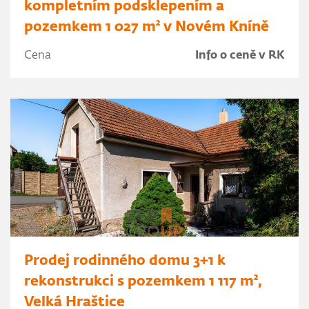
kompletním podsklepením a
pozemkem 1 027 m² v Novém Kníně
Cena
Info o ceně v RK
Prodej rodinného domu 3+1 k
rekonstrukci s pozemkem 1 117 m²,
Velká Hraštice