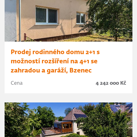
Prodej rodinného domu 2+1 s
možností rozšíření na 4+1 se
zahradou a garáží, Bzenec
Cena
4 242 000 Kč