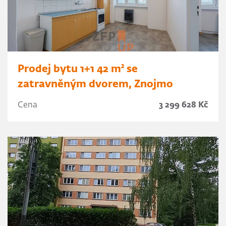
Prodej bytu 1+1 42 m² se
zatravněným dvorem, Znojmo
Cena
3 299 628 Kč