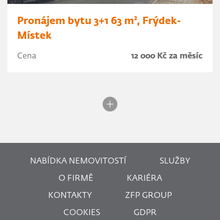
Pronájem bytu 3+1 63 m², Frýdek-
Místek
Cena
12 000 Kč za měsíc
NABÍDKA NEMOVITOSTÍ
SLUŽBY
O FIRMĚ
KARIÉRA
KONTAKTY
ZFP GROUP
COOKIES
GDPR