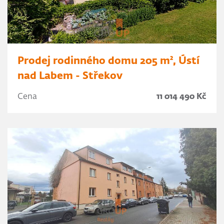
Prodej rodinného domu 205 m², Ústí
nad Labem - Střekov
Cena
11 014 490 Kč