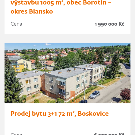
výstavbu 1005 m², obec Borotín –
okres Blansko
Cena
1 990 000 Kč
Prodej bytu 3+1 72 m², Boskovice