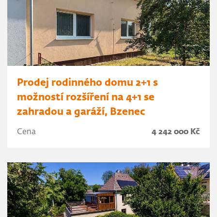
Prodej rodinného domu 2+1 s
možností rozšíření na 4+1 se
zahradou a garáží, Bzenec
Cena
4 242 000 Kč