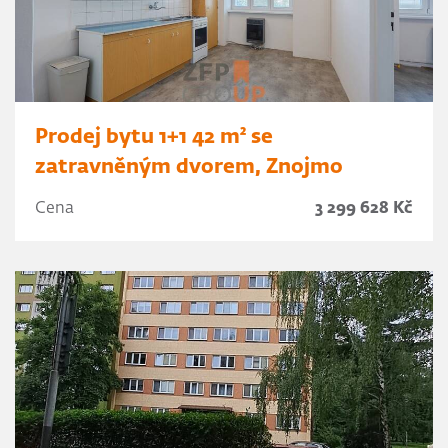
Prodej bytu 1+1 42 m² se
zatravněným dvorem, Znojmo
Cena
3 299 628 Kč