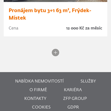
Pronájem bytu 3+1 63 m², Frýdek-
Místek
Cena
12 000 Kč za měsíc
NABÍDKA NEMOVITOSTÍ
SLUŽBY
O FIRMĚ
KARIÉRA
KONTAKTY
ZFP GROUP
COOKIES
GDPR