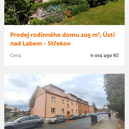
Prodej rodinného domu 205 m², Ústí
nad Labem - Střekov
Cena
11 014 490 Kč