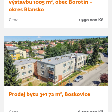
výstavbu 1005 m², obec Borotín –
okres Blansko
Cena
1 990 000 Kč
Prodej bytu 3+1 72 m², Boskovice