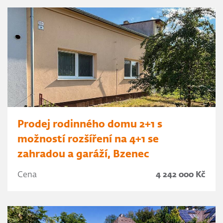
Prodej rodinného domu 2+1 s
možností rozšíření na 4+1 se
zahradou a garáží, Bzenec
Cena
4 242 000 Kč