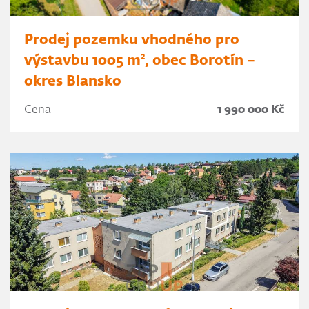
Prodej pozemku vhodného pro
výstavbu 1005 m², obec Borotín –
okres Blansko
Cena
1 990 000 Kč