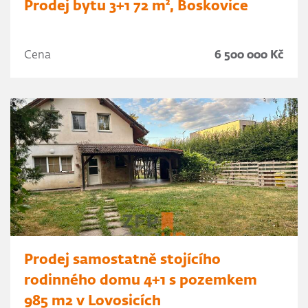
Prodej bytu 3+1 72 m², Boskovice
Cena
6 500 000 Kč
Prodej samostatně stojícího
rodinného domu 4+1 s pozemkem
985 m2 v Lovosicích