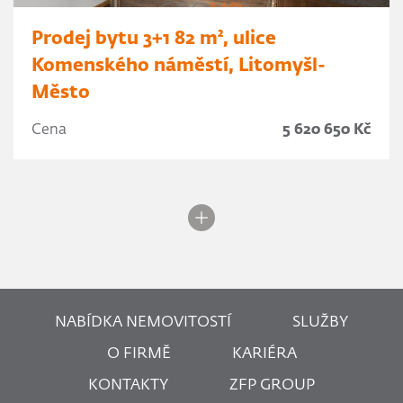
Prodej bytu 3+1 82 m², ulice
Komenského náměstí, Litomyšl-
Město
Cena
5 620 650 Kč
NABÍDKA NEMOVITOSTÍ
SLUŽBY
O FIRMĚ
KARIÉRA
KONTAKTY
ZFP GROUP