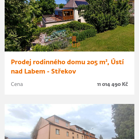
Prodej rodinného domu 205 m², Ústí
nad Labem - Střekov
Cena
11 014 490 Kč