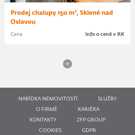
Prodej chalupy 150 m², Sklené nad
Oslavou
Cena
Info o ceně v RK
NABÍDKA NEMOVITOSTÍ
SLUŽBY
O FIRMĚ
KARIÉRA
KONTAKTY
ZFP GROUP
COOKIES
GDPR