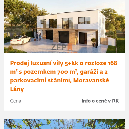
Prodej luxusní vily 5+kk o rozloze 168
m² s pozemkem 700 m², garáží a 2
parkovacími stáními, Moravanské
Lány
Cena
Info o ceně v RK