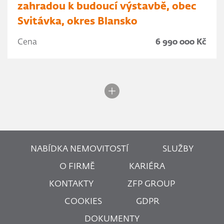
zahradou k budoucí výstavbě, obec
Svitávka, okres Blansko
Cena
6 990 000 Kč
NABÍDKA NEMOVITOSTÍ
SLUŽBY
O FIRMĚ
KARIÉRA
KONTAKTY
ZFP GROUP
COOKIES
GDPR
DOKUMENTY