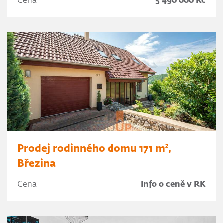
Cena
5 490 000 Kč
Prodej rodinného domu 171 m²,
Březina
Cena
Info o ceně v RK