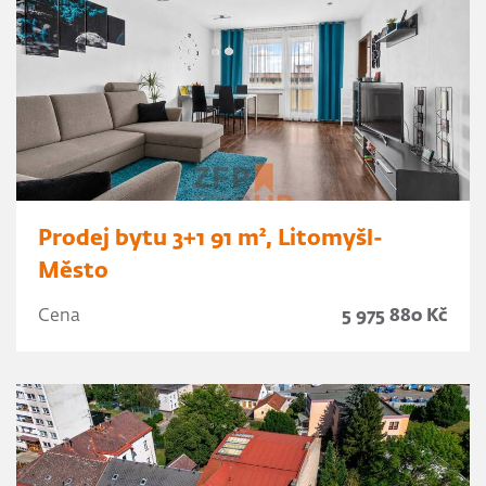
Prodej bytu 3+1 91 m², Litomyšl-
Město
Cena
5 975 880 Kč