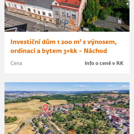
Investiční dům 1 200 m² s výnosem,
ordinací a bytem 3+kk – Náchod
Cena
Info o ceně v RK